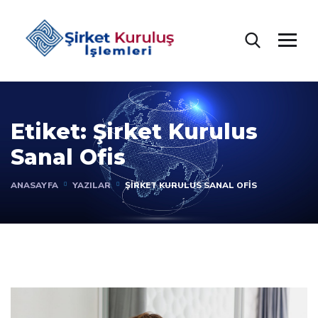
Etiket:
Şirket Kurulus
Sanal Ofis
ANASAYFA
YAZILAR
ŞIRKET KURULUS SANAL OFIS