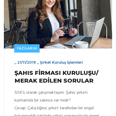
YAZILARIM
_
21/11/2019
_
Şirket Kuruluş İşlemleri
ŞAHIS FİRMASI KURULUŞU/
MERAK EDİLEN SORULAR
SSK’lı olarak çalışmaktayım. Şahıs şirketi
kurmamda bir sakınca var mıdır?
Cevap: Çalıştığınız şirket tarafından bir engel
bulunmadığı taktirde şirket açmanızda bir engel