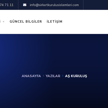
74 71 11
info@sirketkurulusislemleri.com
İ
GÜNCEL BİLGİLER
İLETİŞİM
ANASAYFA
YAZILAR
AŞ KURULUŞ