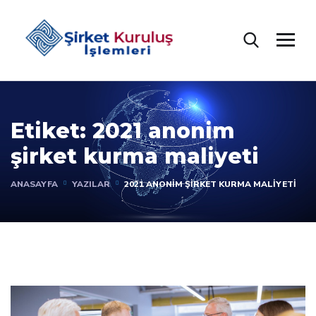
Etiket:
2021 anonim
şirket kurma maliyeti
ANASAYFA
YAZILAR
2021 ANONIM ŞIRKET KURMA MALIYETI